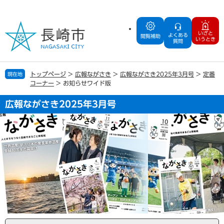
ペ
メ
ー
ニ
ジ
ュ
いざと
よくある
の
ー
閲覧補助
いうとき
質問
先
を
頭
飛
で
ば
トップページ
>
広報ながさき
>
広報ながさき2025年3月号
>
定番
現在地
す
し
コーナー
>
お知らせワイド版
。
て
本
広報ながさき2025年3月号
文
へ