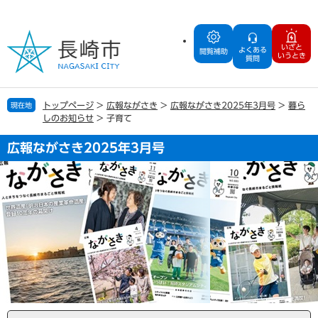
ペ
メ
ー
ニ
ジ
ュ
いざと
よくある
の
ー
閲覧補助
いうとき
質問
先
を
頭
飛
で
ば
トップページ
>
広報ながさき
>
広報ながさき2025年3月号
>
暮ら
現在地
す
し
しのお知らせ
>
子育て
。
て
本
広報ながさき2025年3月号
文
へ