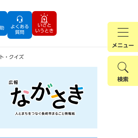
いざと
よくある
助
いうとき
質問
メニュー
ト・クイズ
検索