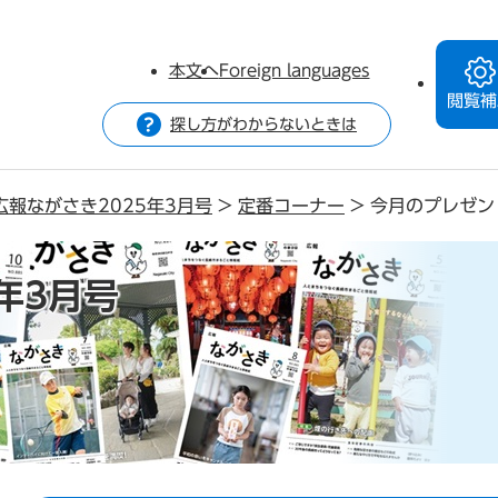
本文へ
Foreign languages
閲覧補
探し方がわからないときは
広報ながさき2025年3月号
>
定番コーナー
>
今月のプレゼン
年3月号