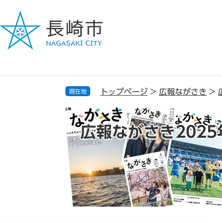
ペ
メ
ー
ニ
ジ
ュ
の
ー
先
を
頭
飛
で
ば
す
し
トップページ
>
広報ながさき
>
現在地
。
て
本
文
広報ながさき2025
へ