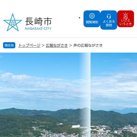
ペ
メ
ー
ニ
ジ
ュ
いざと
よくある
の
ー
閲覧補助
いうとき
質問
先
を
頭
飛
で
ば
トップページ
>
広報ながさき
>
声の広報ながさき
現在地
す
し
。
て
本
文
へ