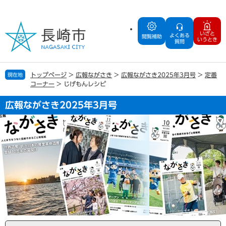
ペ
メ
ー
ニ
ジ
ュ
いざと
よくある
の
ー
閲覧補助
いうとき
質問
先
を
頭
飛
で
ば
トップページ
>
広報ながさき
>
広報ながさき2025年3月号
>
定番
現在地
す
し
コーナー
>
じげもんレシピ
。
て
本
広報ながさき2025年3月号
文
へ