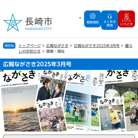
ペ
メ
ー
ニ
ジ
ュ
いざと
よくある
の
ー
閲覧補助
いうとき
質問
先
を
頭
飛
で
ば
トップページ
>
広報ながさき
>
広報ながさき2025年3月号
>
暮ら
現在地
す
し
しのお知らせ
>
健康・福祉
。
て
本
広報ながさき2025年3月号
文
へ