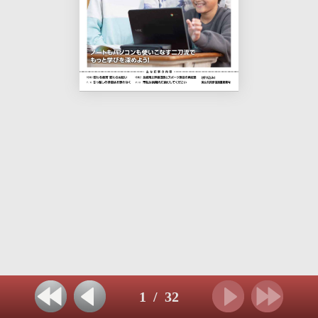
1
/
32