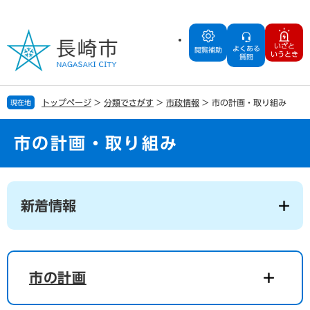
ペ
メ
ー
ニ
ジ
ュ
いざと
よくある
の
ー
閲覧補助
いうとき
質問
先
を
頭
飛
で
ば
トップページ
>
分類でさがす
>
市政情報
>
市の計画・取り組み
現在地
す
し
。
て
本
市の計画・取り組み
文
へ
本
文
新着情報
市の計画