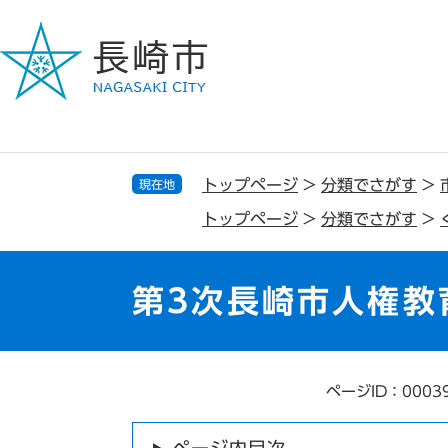
ペ
メ
ー
ニ
ジ
ュ
の
ー
先
を
頭
飛
で
ば
す
し
トップページ
>
分類でさがす
>
現在地
。
て
トップページ
>
分類でさがす
>
本
文
へ
第3次長崎市人権教
ページID：0003
本
文