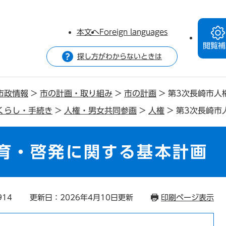
本文へ
Foreign languages
閲覧補
探し方がわからないときは
市政情報
>
市の計画・取り組み
>
市の計画
>
第3次長崎市人
くらし・手続き
>
人権・男女共同参画
>
人権
>
第3次長崎市
育・啓発に関する基本計画
914
更新日：2026年4月10日更新
印刷ページ表示