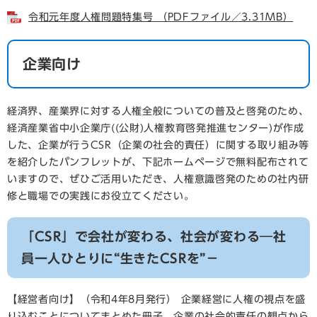
令和元年度人権問題特集号 （PDFファイル／3.31MB）
企業向け
経済界、産業界に対する人権全般についての普及と啓発のため、
経済産業省中小企業庁((公財)人権教育啓発推進センター)が作成
した、企業が行うCSR（企業の社会的責任）に関する取り組み等
を紹介したパンフレットが、下記ホームページで無料配布されて
いますので、ぜひご活用いただき、人権意識啓発のための社内研
修と職場での実践にお役立てください。
「CSR」で会社が変わる、社会が変わる―社
員一人ひとりに“生きたCSRを”－
【経営者向け】（令和4年8月発行） 企業経営に人権の視点を盛
り込むことについてまとめた冊子。企業の社会的責任の観点から