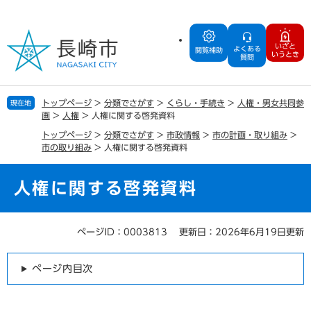
ペ
メ
ー
ニ
ジ
ュ
いざと
よくある
の
ー
閲覧補助
いうとき
質問
先
を
頭
飛
で
ば
トップページ
>
分類でさがす
>
くらし・手続き
>
人権・男女共同参
現在地
す
し
画
>
人権
>
人権に関する啓発資料
。
て
トップページ
>
分類でさがす
>
市政情報
>
市の計画・取り組み
>
本
市の取り組み
>
人権に関する啓発資料
文
へ
人権に関する啓発資料
ページID：0003813
更新日：2026年6月19日更新
本
文
ページ内目次