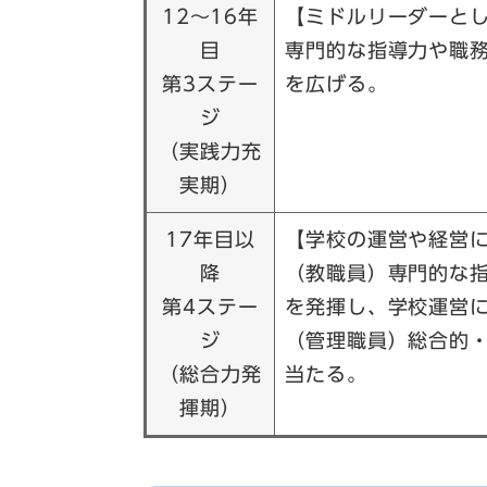
12～16年
【ミドルリーダーと
目
専門的な指導力や職
第3ステー
を広げる。
ジ
（実践力充
実期）
17年目以
【学校の運営や経営
降
（教職員）専門的な
第4ステー
を発揮し、学校運営
ジ
（管理職員）総合的
（総合力発
当たる。
揮期）