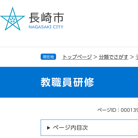
ペ
メ
ー
ニ
ジ
ュ
の
ー
先
を
頭
飛
で
ば
す
し
トップページ
>
分類でさがす
>
現在地
。
て
本
文
教職員研修
へ
ページID：00013
本
文
ページ内目次