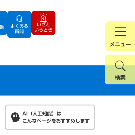
いざと
よくある
助
いうとき
質問
メニュー
検索
AI（人工知能）は
こんなページをおすすめします