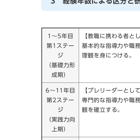
3 経験年数による区分と
1～5年目
【教職に携わる者と
第1ステー
基本的な指導力や職
ジ
理観を身につける。
（基礎力形
成期）
6～11年目
【プレリーダーとし
第2ステー
専門的な指導力や職
ジ
観を確立する。
（実践力向
上期）