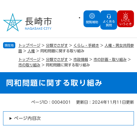
ペ
メ
ー
ニ
ジ
ュ
いざと
よくある
の
ー
閲覧補助
いうとき
質問
先
を
頭
飛
で
ば
トップページ
>
分類でさがす
>
くらし・手続き
>
人権・男女共同参
現在地
す
し
画
>
人権
>
同和問題に関する取り組み
。
て
トップページ
>
分類でさがす
>
市政情報
>
市の計画・取り組み
>
本
市の取り組み
>
同和問題に関する取り組み
文
へ
同和問題に関する取り組み
ページID：0004001
更新日：2024年11月11日更新
本
文
ページ内目次