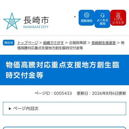
ペ
メ
ー
ニ
ジ
ュ
いざと
よくある
の
ー
閲覧補助
いうとき
質問
先
を
頭
飛
で
ば
トップページ
>
組織でさがす
>
企画政策部
>
長崎創生推進室
>
物
現在地
す
し
価高騰対応重点支援地方創生臨時交付金等
。
て
本
文
物価高騰対応重点支援地方創生臨
へ
時交付金等
ページID：0005433
更新日：2026年8月6日更新
本
文
ページ内目次