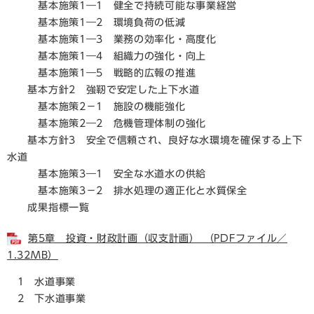
基本施策1―1 健全で持続可能な事業経営
基本施策1―2 環境負荷の低減
基本施策1―3 業務の効率化・高度化
基本施策1―4 組織力の強化・向上
基本施策1―5 戦略的広報の推進
基本方針2 強靭で安定した上下水道
基本施策2－1 施設の機能強化
基本施策2―2 危機管理体制の強化
基本方針3 安全で信頼され、良好な水環境を確保する上下
水道
基本施策3―1 安全な水道水の供給
基本施策3－2 排水処理の適正化と水質保全
成果指標一覧
第5章 投資・財政計画（収支計画） （PDFファイル／
1.32MB）
1 水道事業
2 下水道事業