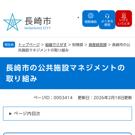
ペ
メ
ー
ニ
ジ
ュ
いざと
よくある
の
ー
閲覧補助
いうとき
質問
先
を
頭
飛
で
ば
トップページ
>
組織でさがす
>
財務部
>
資産経営課
>
長崎市の公
現在地
す
し
共施設マネジメントの取り組み
。
て
本
文
長崎市の公共施設マネジメントの
へ
取り組み
ページID：0003414
更新日：2026年2月18日更新
本
文
ページ内目次