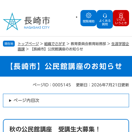
ペ
メ
ー
ニ
ジ
ュ
いざと
よくある
の
ー
閲覧補助
いうとき
質問
先
を
頭
飛
で
ば
トップページ
>
組織でさがす
>
教育委員会教育総務部
>
生涯学習企
現在地
す
し
画課
>
【長崎市】公民館講座のお知らせ
。
て
本
文
【長崎市】公民館講座のお知らせ
へ
ページID：0005145
更新日：2026年7月21日更新
本
文
ページ内目次
秋の公民館講座 受講生大募集！