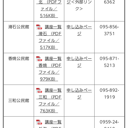
_北 （PDFフ
ジ​
＜外部リン
6362
ァイル／
ク＞
516KB）
滑石公民館
講座一覧
申し込みペー
095-856-
_滑石 （PDF
ジ​
3751
ファイル／
517KB）
香焼公民館
講座一覧
申し込みペー
095-871-
_香焼 （PDF
ジ​
5213
ファイル／
979KB）
講座一覧
申し込みペー
095-892-
_三和 （PDF
ジ​
1919
三和公民館
ファイル／
763KB）
講座一覧
0959-24-