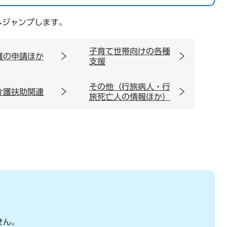
へジャンプします。
子育て世帯向けの各種
護の申請ほか
支援
その他（行旅病人・行
介護扶助関連
旅死亡人の情報ほか）
せん。