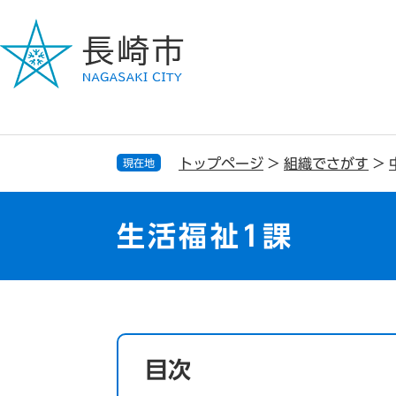
ペ
メ
ー
ニ
ジ
ュ
の
ー
先
を
頭
飛
で
ば
す
し
トップページ
>
組織でさがす
>
現在地
。
て
本
文
生活福祉1課
へ
本
文
目次