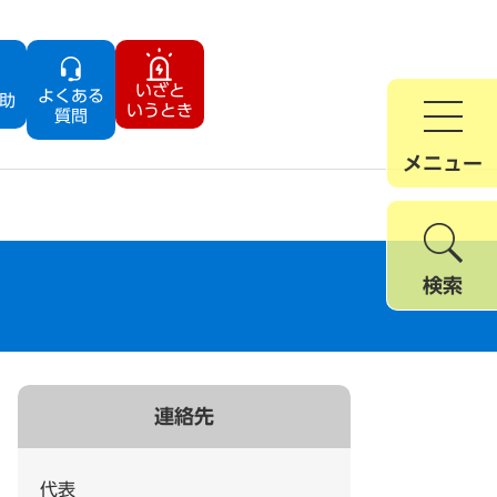
いざと
よくある
助
いうとき
質問
メニュー
検索
連絡先
代表