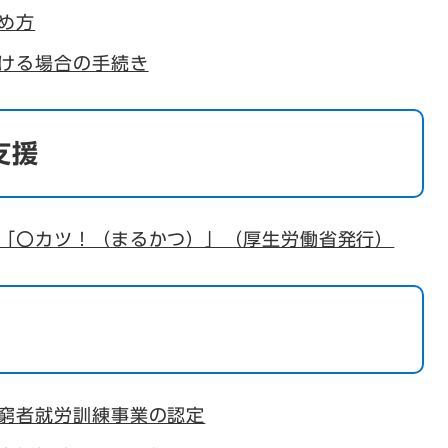
め方
ける場合の手続き
支援
「〇カツ！（まるかつ）」（厚生労働省発行）
窮者就労訓練事業の認定