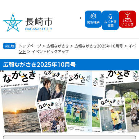
ペ
メ
ー
ニ
ジ
ュ
いざと
よくある
の
ー
閲覧補助
いうとき
質問
先
を
頭
飛
で
ば
トップページ
>
広報ながさき
>
広報ながさき2025年10月号
>
イベ
現在地
す
し
ント
>
イベントピックアップ
。
て
本
広報ながさき2025年10月号
文
へ