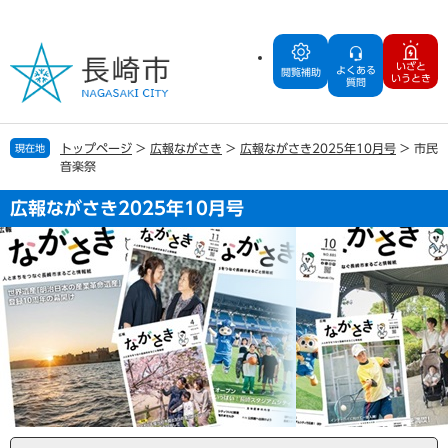
ペ
メ
ー
ニ
ジ
ュ
いざと
よくある
の
ー
閲覧補助
いうとき
質問
先
を
頭
飛
で
ば
トップページ
>
広報ながさき
>
広報ながさき2025年10月号
>
市民
現在地
す
し
音楽祭
。
て
本
広報ながさき2025年10月号
文
へ