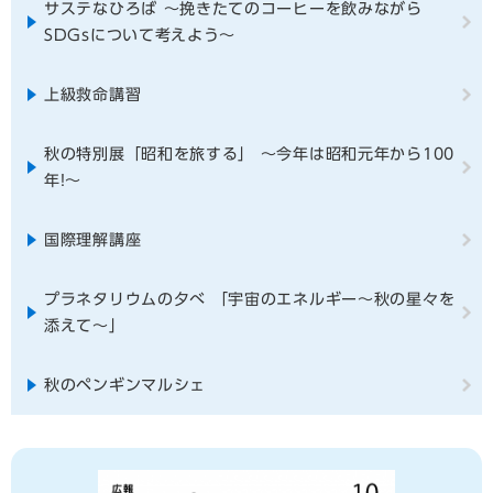
サステなひろば ～挽きたてのコーヒーを飲みながら
SDGsについて考えよう〜
上級救命講習
秋の特別展「昭和を旅する」 ～今年は昭和元年から100
年!〜
国際理解講座
プラネタリウムの夕べ 「宇宙のエネルギー～秋の星々を
添えて～」
秋のペンギンマルシェ