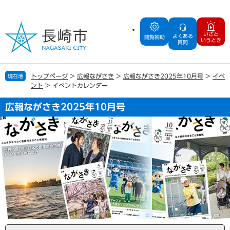
ペ
メ
ー
ニ
ジ
ュ
いざと
よくある
の
ー
閲覧補助
いうとき
質問
先
を
頭
飛
で
ば
トップページ
>
広報ながさき
>
広報ながさき2025年10月号
>
イベ
現在地
す
し
ント
>
イベントカレンダー
。
て
本
広報ながさき2025年10月号
文
へ