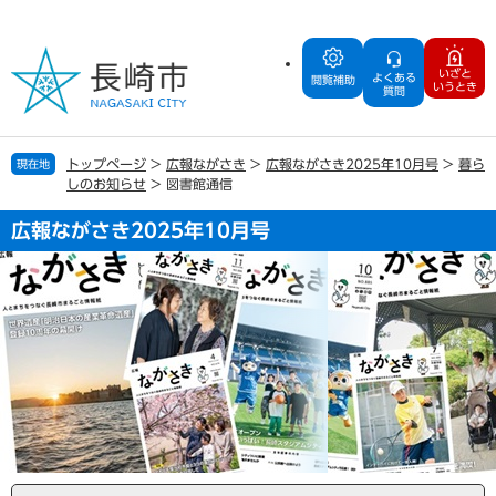
ペ
メ
ー
ニ
ジ
ュ
いざと
よくある
の
ー
閲覧補助
いうとき
質問
先
を
頭
飛
で
ば
トップページ
>
広報ながさき
>
広報ながさき2025年10月号
>
暮ら
現在地
す
し
しのお知らせ
>
図書館通信
。
て
本
広報ながさき2025年10月号
文
へ