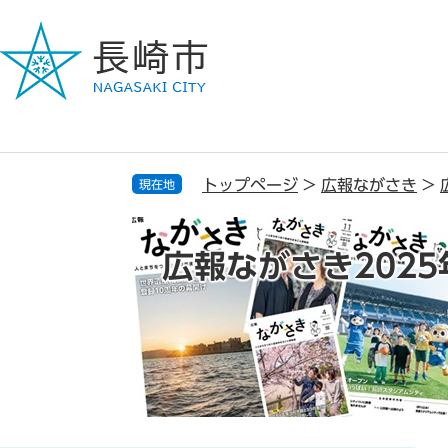
ペ
メ
ー
ニ
ジ
ュ
の
ー
先
を
頭
飛
で
ば
す
し
トップページ
>
広報ながさき
>
現在地
。
て
本
文
広報ながさき2025
へ