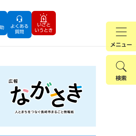
いざと
よくある
助
いうとき
質問
メニュー
検索