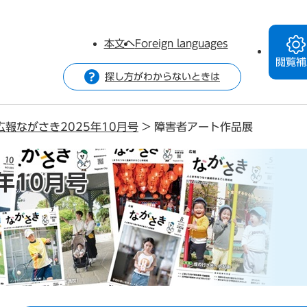
本文へ
Foreign languages
閲覧補
探し方がわからないときは
広報ながさき2025年10月号
>
障害者アート作品展
年10月号