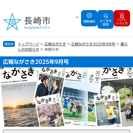
ペ
メ
ー
ニ
ジ
ュ
いざと
よくある
の
ー
閲覧補助
いうとき
質問
先
を
頭
飛
で
ば
トップページ
>
広報ながさき
>
広報ながさき2025年9月号
>
暮ら
現在地
す
し
しのお知らせ
>
お知らせ
。
て
本
広報ながさき2025年9月号
文
へ