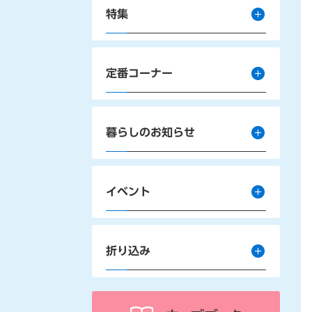
特集
定番コーナー
暮らしのお知らせ
イベント
折り込み