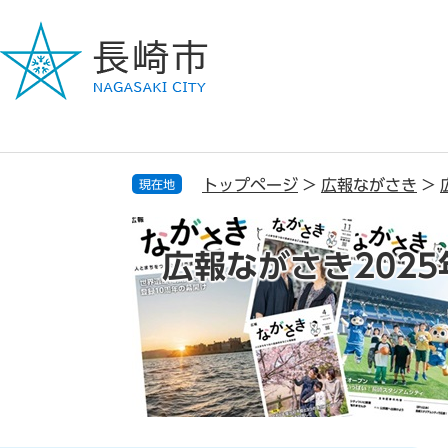
ペ
メ
ー
ニ
ジ
ュ
の
ー
先
を
頭
飛
で
ば
す
し
トップページ
>
広報ながさき
>
現在地
。
て
本
文
広報ながさき2025
へ