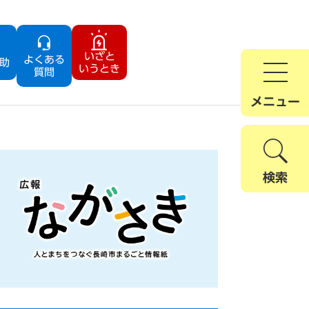
いざと
よくある
助
いうとき
質問
メニュー
検索