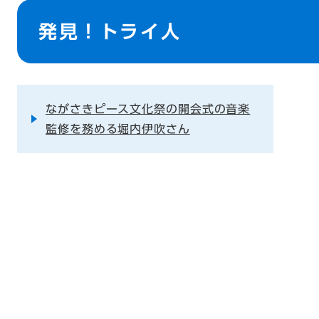
本
文
発見！トライ人
ながさきピース文化祭の開会式の音楽
監修を務める堀内伊吹さん