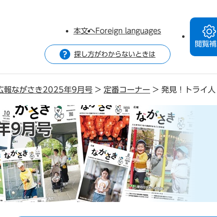
本文へ
Foreign languages
閲覧補
探し方がわからないときは
広報ながさき2025年9月号
>
定番コーナー
>
発見！トライ人
年9月号