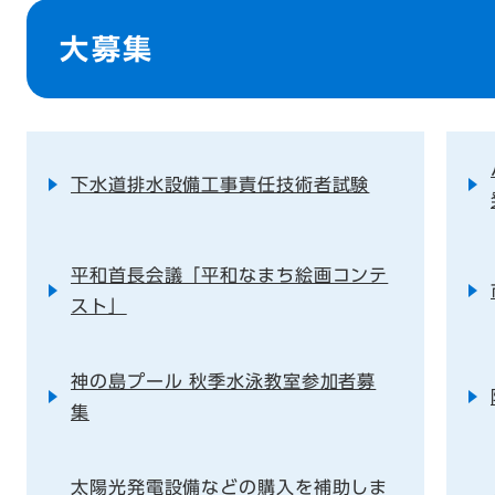
本
文
大募集
下水道排水設備工事責任技術者試験
平和首長会議「平和なまち絵画コンテ
スト」
神の島プール 秋季水泳教室参加者募
集
太陽光発電設備などの購入を補助しま