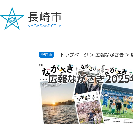
ペ
メ
ー
ニ
ジ
ュ
の
ー
先
を
頭
飛
で
ば
す
し
トップページ
>
広報ながさき
>
現在地
。
て
本
文
広報ながさき2025
へ