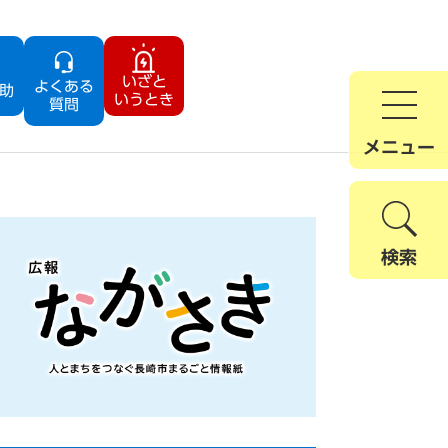
いざと
よくある
助
いうとき
質問
メニュー
検索