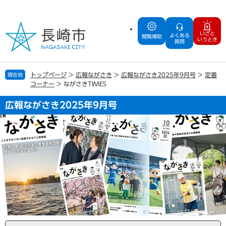
ペ
メ
ー
ニ
ジ
ュ
いざと
よくある
の
ー
閲覧補助
いうとき
質問
先
を
頭
飛
で
ば
トップページ
>
広報ながさき
>
広報ながさき2025年9月号
>
定番
現在地
す
し
コーナー
>
ながさきTIMES
。
て
本
広報ながさき2025年9月号
文
へ