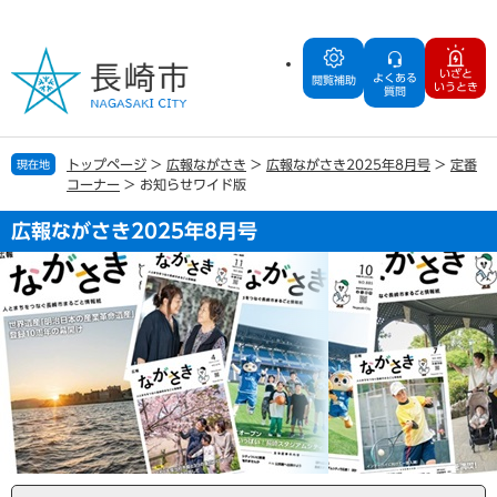
ペ
メ
ー
ニ
ジ
ュ
いざと
よくある
の
ー
閲覧補助
いうとき
質問
先
を
頭
飛
で
ば
トップページ
>
広報ながさき
>
広報ながさき2025年8月号
>
定番
現在地
す
し
コーナー
>
お知らせワイド版
。
て
本
広報ながさき2025年8月号
文
へ