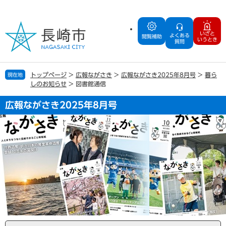
ペ
メ
ー
ニ
ジ
ュ
いざと
よくある
の
ー
閲覧補助
いうとき
質問
先
を
頭
飛
で
ば
トップページ
>
広報ながさき
>
広報ながさき2025年8月号
>
暮ら
現在地
す
し
しのお知らせ
>
図書館通信
。
て
本
広報ながさき2025年8月号
文
へ