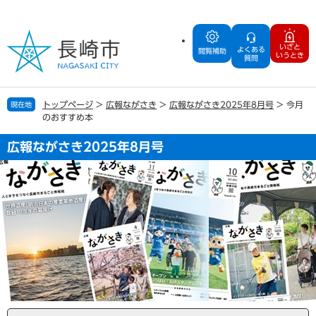
ペ
メ
ー
ニ
ジ
ュ
いざと
よくある
の
ー
閲覧補助
いうとき
質問
先
を
頭
飛
で
ば
トップページ
>
広報ながさき
>
広報ながさき2025年8月号
>
今月
現在地
す
し
のおすすめ本
。
て
本
広報ながさき2025年8月号
文
へ