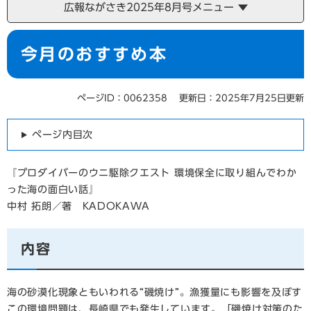
広報ながさき2025年8月号メニュー
本
今月のおすすめ本
文
ページID：0062358
更新日：2025年7月25日更新
ページ内目次
『プロダイバーのウニ駆除クエスト 環境保全に取り組んでわか
った海の面白い話』
中村 拓朗／著 KADOKAWA
内容
海の砂漠化現象ともいわれる“磯焼け”。漁獲量にも影響を及ぼす
この環境問題は、長崎県でも発生しています。「磯焼け対策のた