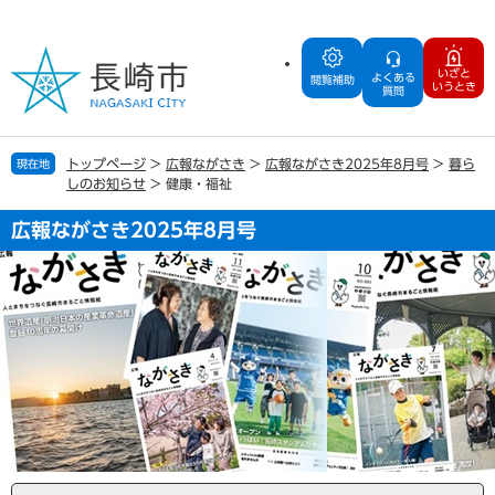
ペ
メ
ー
ニ
ジ
ュ
いざと
よくある
の
ー
閲覧補助
いうとき
質問
先
を
頭
飛
で
ば
トップページ
>
広報ながさき
>
広報ながさき2025年8月号
>
暮ら
現在地
す
し
しのお知らせ
>
健康・福祉
。
て
本
広報ながさき2025年8月号
文
へ