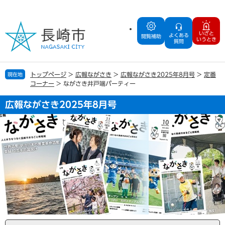
ペ
メ
ー
ニ
ジ
ュ
いざと
よくある
の
ー
閲覧補助
いうとき
質問
先
を
頭
飛
で
ば
トップページ
>
広報ながさき
>
広報ながさき2025年8月号
>
定番
現在地
す
し
コーナー
>
ながさき井戸端パーティー
。
て
本
広報ながさき2025年8月号
文
へ