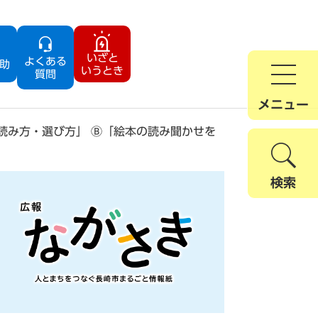
いざと
よくある
助
いうとき
質問
メニュー
読み方・選び方」 Ⓑ「絵本の読み聞かせを
検索