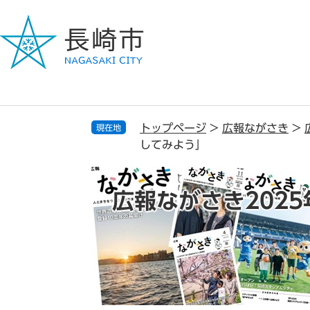
ペ
メ
ー
ニ
ジ
ュ
の
ー
先
を
頭
飛
で
ば
す
し
トップページ
>
広報ながさき
>
現在地
。
て
してみよう」
本
文
へ
広報ながさき2025