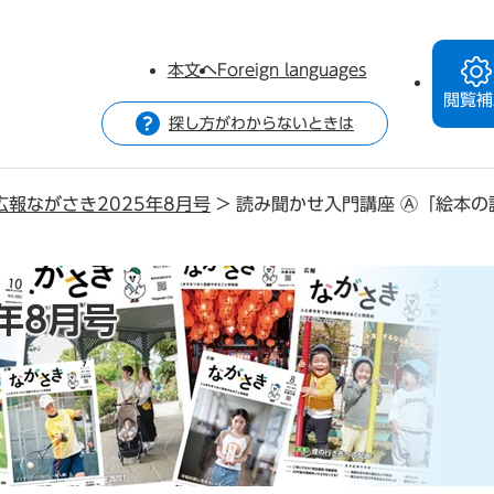
本文へ
Foreign languages
閲覧補
探し方がわからないときは
広報ながさき2025年8月号
>
読み聞かせ入門講座 Ⓐ「絵本の
年8月号