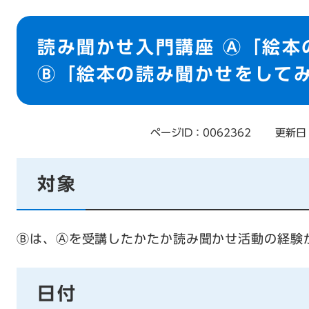
本
文
読み聞かせ入門講座 Ⓐ「絵本
Ⓑ「絵本の読み聞かせをして
ページID：0062362
更新日
対象
Ⓑは、Ⓐを受講したかたか読み聞かせ活動の経験
日付