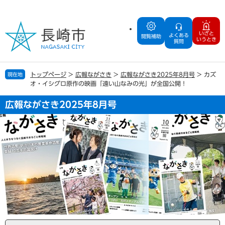
ペ
メ
ー
ニ
ジ
ュ
いざと
よくある
の
ー
閲覧補助
いうとき
質問
先
を
頭
飛
で
ば
トップページ
>
広報ながさき
>
広報ながさき2025年8月号
>
カズ
現在地
す
し
オ・イシグロ原作の映画「遠い山なみの光」が全国公開！
。
て
本
広報ながさき2025年8月号
文
へ