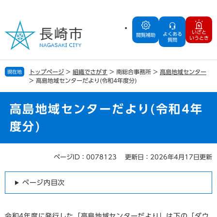
ペ
メ
ー
ニ
ジ
ュ
いざと
よくある
の
ー
閲覧補助
いうとき
質問
先
を
頭
飛
で
ば
トップページ
>
組織でさがす
>
南総合事務所
>
高島地域センター
現在地
す
し
>
高島地域センターだより(令和4年度分)
。
て
本
文
高島地域センターだより(令和4年
へ
度分)
ページID：0078123
更新日：2026年4月17日更新
本
文
ページ内目次
令和4年度に発行した「高島地域センターだより」は下の「ダウ