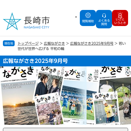
ペ
メ
ー
ニ
ジ
ュ
いざと
よくある
の
ー
閲覧補助
いうとき
質問
先
を
頭
飛
で
ば
トップページ
>
広報ながさき
>
広報ながさき2025年9月号
>
若い
現在地
す
し
世代が世界へ広げる 平和の輪
。
て
本
広報ながさき2025年9月号
文
へ