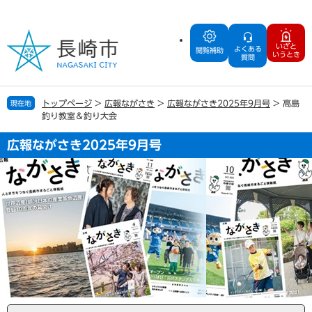
ペ
メ
ー
ニ
ジ
ュ
いざと
よくある
の
ー
閲覧補助
いうとき
質問
先
を
頭
飛
で
ば
トップページ
>
広報ながさき
>
広報ながさき2025年9月号
>
高島
現在地
す
し
釣り教室＆釣り大会
。
て
本
広報ながさき2025年9月号
文
へ