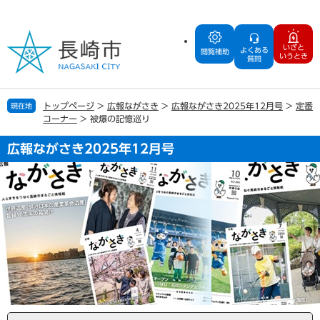
ペ
メ
ー
ニ
ジ
ュ
いざと
よくある
の
ー
閲覧補助
いうとき
質問
先
を
頭
飛
で
ば
トップページ
>
広報ながさき
>
広報ながさき2025年12月号
>
定番
現在地
す
し
コーナー
>
被爆の記憶巡り
。
て
本
広報ながさき2025年12月号
文
へ