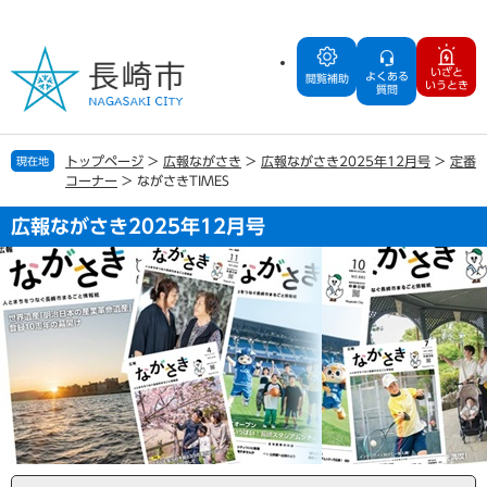
ペ
メ
ー
ニ
ジ
ュ
いざと
よくある
の
ー
閲覧補助
いうとき
質問
先
を
頭
飛
で
ば
トップページ
>
広報ながさき
>
広報ながさき2025年12月号
>
定番
現在地
す
し
コーナー
>
ながさきTIMES
。
て
本
広報ながさき2025年12月号
文
へ