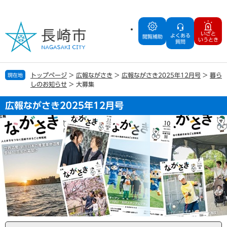
ペ
メ
ー
ニ
ジ
ュ
いざと
よくある
の
ー
閲覧補助
いうとき
質問
先
を
頭
飛
で
ば
トップページ
>
広報ながさき
>
広報ながさき2025年12月号
>
暮ら
現在地
す
し
しのお知らせ
>
大募集
。
て
本
広報ながさき2025年12月号
文
へ