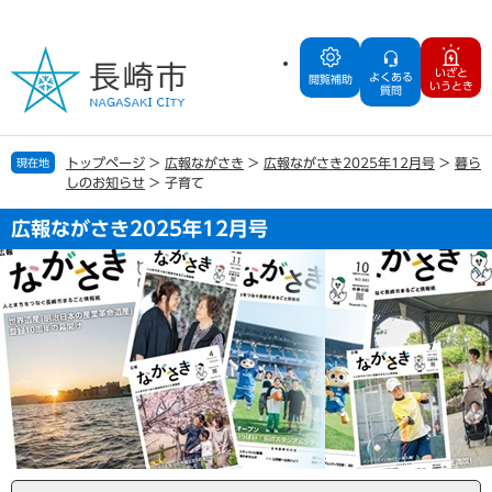
ペ
メ
ー
ニ
ジ
ュ
いざと
よくある
の
ー
閲覧補助
いうとき
質問
先
を
頭
飛
で
ば
トップページ
>
広報ながさき
>
広報ながさき2025年12月号
>
暮ら
現在地
す
し
しのお知らせ
>
子育て
。
て
本
広報ながさき2025年12月号
文
へ