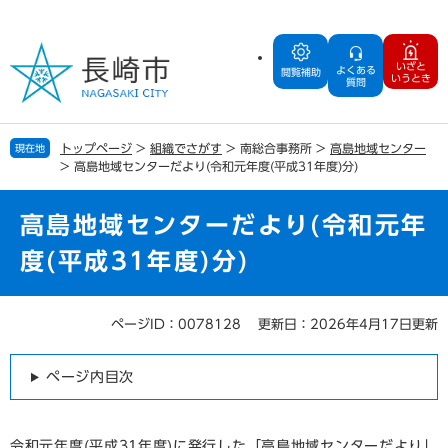
ペ
メ
ー
ニ
ジ
ュ
いざと
よくある
の
ー
閲覧補助
いうとき
質問
先
を
頭
飛
で
ば
トップページ
>
組織でさがす
>
南総合事務所
>
高島地域センター
現在地
す
し
>
高島地域センターだより(令和元年度(平成31年度)分)
。
て
本
文
高島地域センターだより(令和元年
へ
度(平成31年度)分)
ページID：0078128
更新日：2026年4月17日更新
本
文
ページ内目次
令和元年度(平成31年度)に発行した「高島地域センターだより」