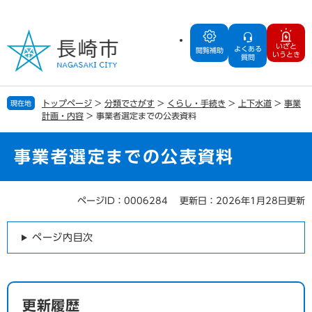
ペ
メ
ー
ニ
ジ
ュ
いざと
よくある
の
ー
閲覧補助
いうとき
質問
先
を
頭
飛
で
ば
トップページ
>
分類でさがす
>
くらし・手続き
>
上下水道
>
事業
現在地
す
し
計画・内容
>
事業者選定までの公表資料
。
て
本
文
事業者選定までの公表資料
へ
ページID：0006284
更新日：2026年1月28日更新
本
文
ページ内目次
更新履歴