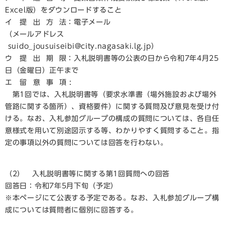
Excel版）をダウンロードすること
イ 提 出 方 法：電子メール
（メールアドレス
suido_jousuiseibi@city.nagasaki.lg.jp）
ウ 提 出 期 限：入札説明書等の公表の日から令和7年4月25
日（金曜日）正午まで
エ 留 意 事 項 :
第1回では、入札説明書等（要求水準書（場外施設および場外
管路に関する箇所）、資格要件）に関する質問及び意見を受け付
ける。なお、入札参加グループの構成の質問については、各自任
意様式を用いて別途図示する等、わかりやすく質問すること。指
定の事項以外の質問については回答を行わない。
（2） 入札説明書等に関する第1回質問への回答
回答日：令和7年5月下旬（予定）
※本ページにて公表する予定である。なお、入札参加グループ構
成については質問者に個別に回答する。