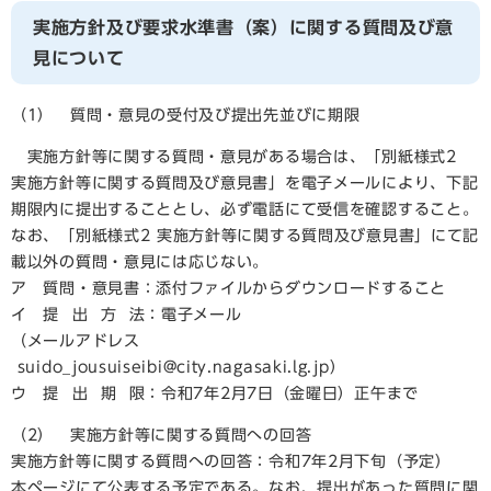
実施方針及び要求水準書（案）に関する質問及び意
見について
（1） 質問・意見の受付及び提出先並びに期限
実施方針等に関する質問・意見がある場合は、「別紙様式2
実施方針等に関する質問及び意見書」を電子メールにより、下記
期限内に提出することとし、必ず電話にて受信を確認すること。
なお、「別紙様式2 実施方針等に関する質問及び意見書」にて記
載以外の質問・意見には応じない。
ア 質問・意見書：添付ファイルからダウンロードすること
イ 提 出 方 法：電子メール
（メールアドレス
suido_jousuiseibi@city.nagasaki.lg.jp）
ウ 提 出 期 限：令和7年2月7日（金曜日）正午まで
（2） 実施方針等に関する質問への回答
実施方針等に関する質問への回答：令和7年2月下旬（予定）
本ページにて公表する予定である。なお、提出があった質問に関