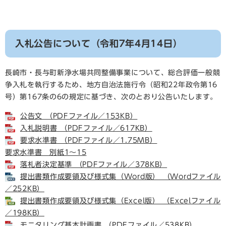
入札公告について（令和7年4月14日）
長崎市・長与町新浄水場共同整備事業について、総合評価一般競
争入札を執行するため、地方自治法施行令（昭和22年政令第16
号）第167条の6の規定に基づき、次のとおり公告いたします。
公告文 （PDFファイル／153KB）
入札説明書 （PDFファイル／617KB）
要求水準書 （PDFファイル／1.75MB）
要求水準書 別紙1～15
落札者決定基準 （PDFファイル／378KB）
提出書類作成要領及び様式集（Word版） （Wordファイル
／252KB）
提出書類作成要領及び様式集（Excel版） （Excelファイル
／198KB）
モニタリング基本計画書 （PDFファイル／538KB）