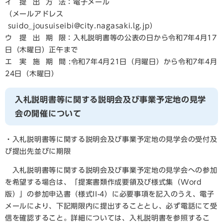
イ 提 出 方 法：電子メール
（メールアドレス
suido_jousuiseibi@city.nagasaki.lg.jp）
ウ 提 出 期 限：入札説明書等の公表の日から令和7年4月17
日（木曜日）正午まで
エ 実 施 期 間 :令和7年4月21日（月曜日）から令和7年4月
24日（木曜日）
入札説明書等に関する説明会及び事業予定地の見学
会の開催について
・入札説明書等に関する説明会及び事業予定地の見学会の受付及
び提出先並びに期限
入札説明書等に関する説明会及び事業予定地の見学会への参加
を希望する場合は、「提案書類作成要領及び様式集（Word
版）」の参加申込書（様式II-4）に必要事項を記入のうえ、電子
メールにより、下記期限内に提出することとし、必ず電話にて受
信を確認すること。詳細については、入札説明書を参照するこ