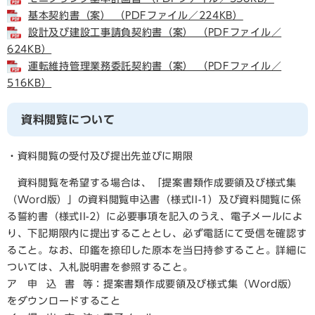
基本契約書（案） （PDFファイル／224KB）
設計及び建設工事請負契約書（案） （PDFファイル／
624KB）
運転維持管理業務委託契約書（案） （PDFファイル／
516KB）
資料閲覧について
・資料閲覧の受付及び提出先並びに期限
資料閲覧を希望する場合は、「提案書類作成要領及び様式集
（Word版）」の資料閲覧申込書（様式II-1）及び資料閲覧に係
る誓約書（様式II-2）に必要事項を記入のうえ、電子メールによ
り、下記期限内に提出することとし、必ず電話にて受信を確認す
ること。なお、印鑑を捺印した原本を当日持参すること。詳細に
ついては、入札説明書を参照すること。
ア 申 込 書 等：提案書類作成要領及び様式集（Word版）
をダウンロードすること