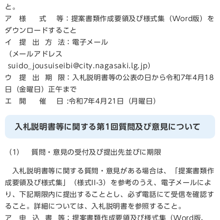
と。
ア 様 式 等：提案書類作成要領及び様式集（Word版）を
ダウンロードすること
イ 提 出 方 法：電子メール
（メールアドレス
suido_jousuiseibi@city.nagasaki.lg.jp）
ウ 提 出 期 限：入札説明書等の公表の日から令和7年4月18
日（金曜日）正午まで
エ 開 催 日 :令和7年4月21日（月曜日）
入札説明書等に関する第1回質問及び意見について
（1） 質問・意見の受付及び提出先並びに期限
入札説明書等に関する質問・意見がある場合は、「提案書類作
成要領及び様式集」（様式II-3）を参考のうえ、電子メールによ
り、下記期限内に提出することとし、必ず電話にて受信を確認す
ること。詳細については、入札説明書を参照すること。
ア 申 込 書 等：提案書類作成要領及び様式集（Word版、