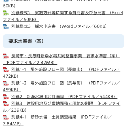
60KB）
別紙様式2 実施方針等に関する質問書及び意見書 （Excel
ファイル／50KB）
別紙様式3 採水申込書 （Wordファイル／60KB）
要求水準書（案）
長崎市・長与町新浄水場共同整備事業 要求水準書（案）
（PDFファイル／2.42MB）
別紙1-1 場外施設フロー図（長崎市） （PDFファイル／
472KB）
別紙1-2 場外施設フロー図（長与町） （PDFファイル／
459KB）
別紙2 新浄水場用地計画図 （PDFファイル／544KB）
別紙3 建設用地及び敷地面積と用地の制限 （PDFファイ
ル／239KB）
別紙4-1 新浄水場 土質調査結果 （PDFファイル／
7.84MB）