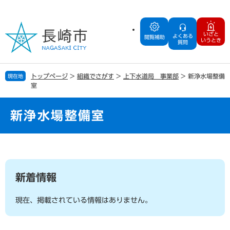
ペ
メ
ー
ニ
ジ
ュ
いざと
よくある
の
ー
閲覧補助
いうとき
質問
先
を
頭
飛
で
ば
トップページ
>
組織でさがす
>
上下水道局 事業部
>
新浄水場整備
現在地
す
し
室
。
て
本
文
新浄水場整備室
へ
本
文
新着情報
現在、掲載されている情報はありません。