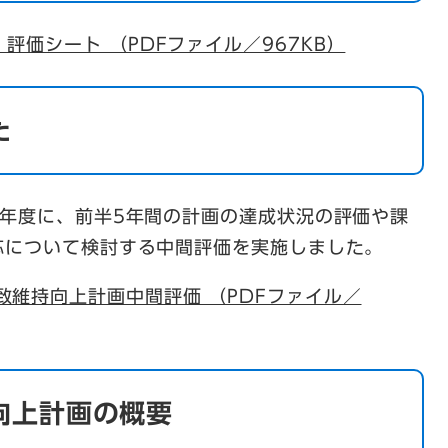
・評価シート （PDFファイル／967KB）
た
年度に、前半5年間の計画の達成状況の評価や課
応について検討する中間評価を実施しました。
致維持向上計画中間評価 （PDFファイル／
向上計画の概要