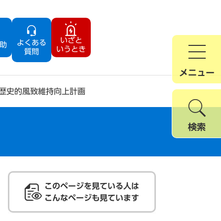
いざと
よくある
助
いうとき
質問
メニュー
歴史的風致維持向上計画
検索
このページを見ている人は
こんなページも見ています