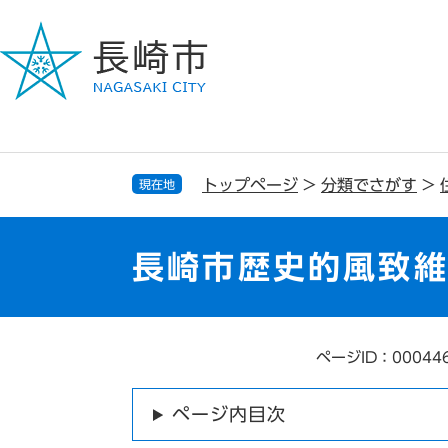
ペ
メ
ー
ニ
ジ
ュ
の
ー
先
を
頭
飛
で
ば
す
し
トップページ
>
分類でさがす
>
現在地
。
て
本
文
長崎市歴史的風致
へ
ページID：00044
本
文
ページ内目次