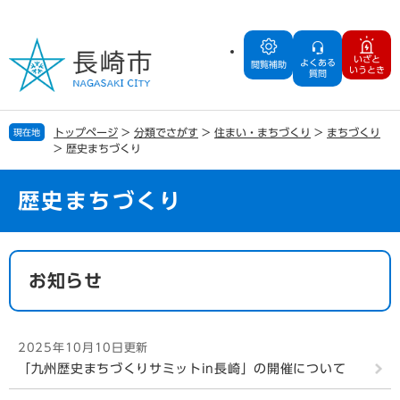
ペ
メ
ー
ニ
ジ
ュ
いざと
よくある
の
ー
閲覧補助
いうとき
質問
先
を
頭
飛
で
ば
トップページ
>
分類でさがす
>
住まい・まちづくり
>
まちづくり
現在地
す
し
>
歴史まちづくり
。
て
本
文
歴史まちづくり
へ
本
文
お知らせ
2025年10月10日更新
「九州歴史まちづくりサミットin長崎」の開催について