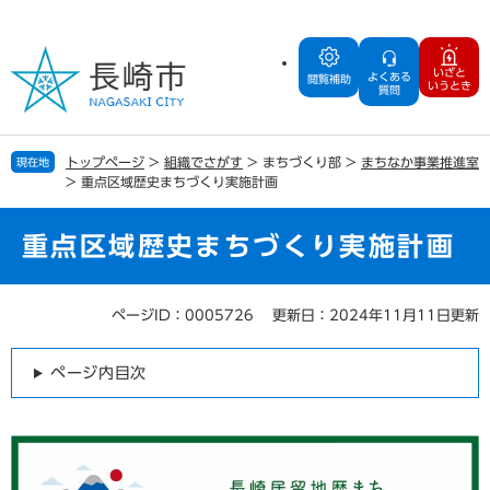
ペ
メ
ー
ニ
ジ
ュ
いざと
よくある
の
ー
閲覧補助
いうとき
質問
先
を
頭
飛
で
ば
トップページ
>
組織でさがす
>
まちづくり部
>
まちなか事業推進室
現在地
す
し
>
重点区域歴史まちづくり実施計画
。
て
本
文
重点区域歴史まちづくり実施計画
へ
ページID：0005726
更新日：2024年11月11日更新
本
文
ページ内目次