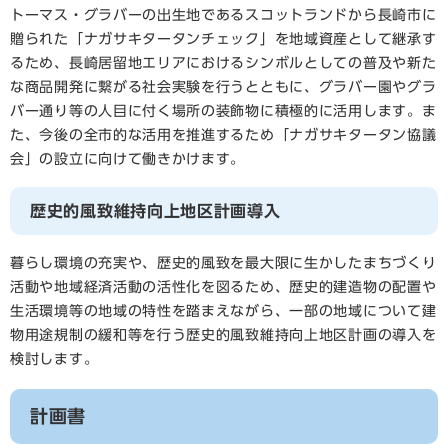
トーマス・グラバーの出生地であるスコットランドから長崎市に
贈られた「ナガサキタータンチェック」を地域資産として継承す
るため、長崎居留地エリアにおけるシンボルとしての普及や新た
な商品開発に繋がる社会実験を行うとともに、グラバー園やグラ
バー通り等の人目に付く場所の装飾物に積極的に活用します。ま
た、今後の全市的な活用を推進するため「ナガサキタータン協議
会」の設立に向けて働きかけます。
歴史的風致維持向上地区計画導入
暮らし環境の充実や、歴史的風致を最大限に生かしたまちづくり
活動や地域経済活動の活性化を図るため、歴史的建造物の配置や
生活環境等の地域の特性を踏まえながら、一部の地域について建
物用途規制の緩和等を行う歴史的風致維持向上地区計画の導入を
検討します。
計画書