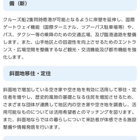
備（新）
クルーズ船2隻同時寄港が可能となるように岸壁を延伸し、国際
ゲートウェイ機能（国際ターミナル、ツアーバス駐車場等）や、
バス、タクシー等の乗降のための交通広場、及び臨港道路を整備
します。また、山手地区との回遊性を向上させるためのエントラ
ンス・広場空間を整備するなど観光・交流機能及び都市機能を強
化します。
斜面地移住・定住
斜面地で増加している空き家や空き地を有効に活用して移住・定
住者を増やし、歴史的風致の基礎となる住民を増加させるため、
さまざまな団体が連携して地区内の空き家や空き地を調査し、活
用可能なものについては活用希望者とのマッチングを図ります。
また、斜面地ならではの暮らしについて来訪者が体感できる施設
整備や情報発信を行います。