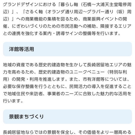
グランドデザインにおける「暮らし軸（石橋～大浦天主堂電停周
辺）」、「さるく軸（オランダ通り周辺～グラバー通り（坂）周
辺）」への商業機能の集積を図るため、商業振興イベントの開
催、にぎわいづくりのための市民活動への補助、隣接するエリア
との連携を強化する案内・誘導サインの整備等を行います。
洋館等活用
地域の資産である歴史的建造物を生かして長崎居留地エリアの魅
力を高めるため、歴史的建造物のユニークべニュー（特別な利
用）の開発・利用を推進します。また、市有洋館等については、
必要な保存整備を行うとともに、民間活力の導入を促進すること
で地域住民や来訪者、事業者のニーズに合致した魅力的な活用を
行います。
景観まちづくり
長崎居留地ならではの景観を保全し、その価値をより一層高める