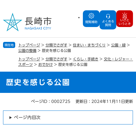
ペ
メ
ー
ニ
ジ
ュ
いざと
よくある
の
ー
閲覧補助
いうとき
質問
先
を
頭
飛
で
ば
トップページ
>
分類でさがす
>
住まい・まちづくり
>
公園・緑
>
現在地
す
し
公園の整備
>
歴史を感じる公園
。
て
トップページ
>
分類でさがす
>
くらし・手続き
>
文化・レジャー・
本
スポーツ
>
おでかけ
>
歴史を感じる公園
文
へ
歴史を感じる公園
ページID：0002725
更新日：2024年11月11日更新
本
文
ページ内目次