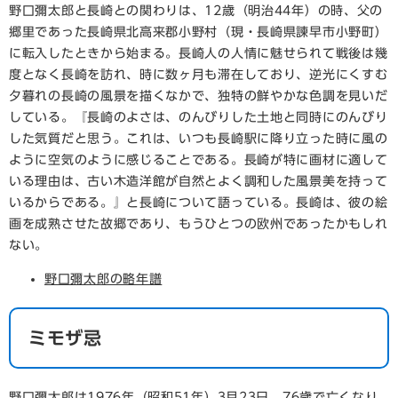
野口彌太郎と長崎との関わりは、12歳（明治44年）の時、父の
郷里であった長崎県北高来郡小野村（現・長崎県諫早市小野町）
に転入したときから始まる。長崎人の人情に魅せられて戦後は幾
度となく長崎を訪れ、時に数ヶ月も滞在しており、逆光にくすむ
夕暮れの長崎の風景を描くなかで、独特の鮮やかな色調を見いだ
している。『長崎のよさは、のんびりした土地と同時にのんびり
した気質だと思う。これは、いつも長崎駅に降り立った時に風の
ように空気のように感じることである。長崎が特に画材に適して
いる理由は、古い木造洋館が自然とよく調和した風景美を持って
いるからである。』と長崎について語っている。長崎は、彼の絵
画を成熟させた故郷であり、もうひとつの欧州であったかもしれ
ない。
野口彌太郎の略年譜
ミモザ忌
野口彌太郎は1976年（昭和51年）3月23日、76歳で亡くなり