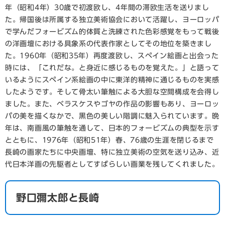
年（昭和4年）30歳で初渡欧し、4年間の滞欧生活を送りまし
た。帰国後は所属する独立美術協会において活躍し、ヨーロッパ
で学んだフォービズム的体質と洗練された色彩感覚をもって戦後
の洋画壇における具象系の代表作家としてその地位を築きまし
た。1960年（昭和35年）再度渡欧し、スペイン絵画と出会った
時には、「これだな。と身近に感じるものを覚えた。」と語って
いるようにスペイン系絵画の中に東洋的精神に通じるものを実感
したようです。そして骨太い筆触による大胆な空間構成を会得し
ました。また、ベラスケスやゴヤの作品の影響もあり、ヨーロッ
パの美を描くなかで、黒色の美しい階調に魅入られています。晩
年は、南画風の筆触を通して、日本的フォービズムの典型を示す
とともに、1976年（昭和51年）春、76歳の生涯を閉じるまで
長崎の画家たちに中央画壇、特に独立美術の空気を送り込み、近
代日本洋画の先駆者としてすばらしい画業を残してくれました。
野口彌太郎と長崎