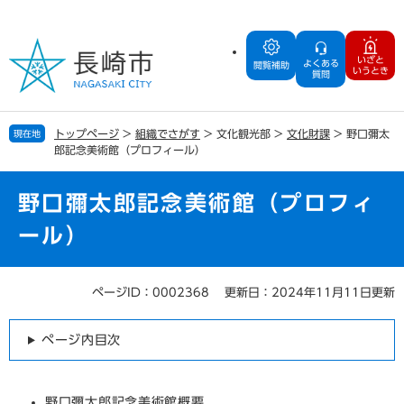
ペ
メ
ー
ニ
ジ
ュ
いざと
よくある
の
ー
閲覧補助
いうとき
質問
先
を
頭
飛
で
ば
トップページ
>
組織でさがす
>
文化観光部
>
文化財課
>
野口彌太
現在地
す
し
郎記念美術館（プロフィール）
。
て
本
文
野口彌太郎記念美術館（プロフィ
へ
ール）
ページID：0002368
更新日：2024年11月11日更新
本
文
ページ内目次
野口彌太郎記念美術館概要