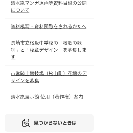
清水崑マンガ原画等資料目録の公開
について
資料模写・資料閲覧をされるかたへ
長崎市立桜坂中学校の「校歌の歌
詞」と「校章デザイン」を募集しま
す
市営陸上競技場（松山町）花壇のデ
ザインを募集
清水崑展示館 使用（著作権）案内
見つからないときは