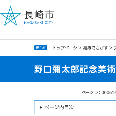
ペ
メ
ー
ニ
ジ
ュ
の
ー
先
を
頭
飛
で
ば
す
し
トップページ
>
組織でさがす
>
現在地
。
て
本
文
野口彌太郎記念美術
へ
ページID：00061
本
文
ページ内目次