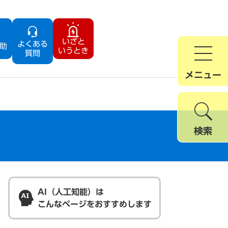
いざと
よくある
助
いうとき
質問
メニュー
検索
AI（人工知能）は
こんなページをおすすめします